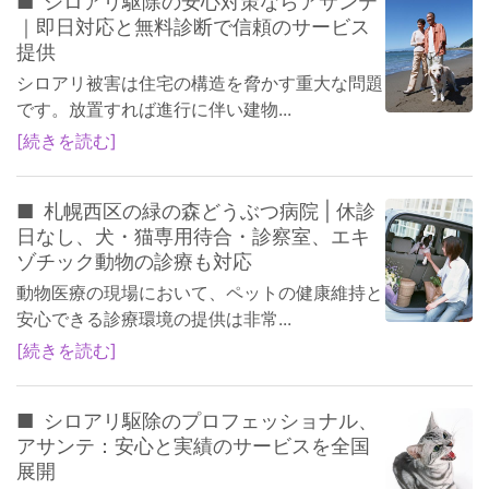
シロアリ駆除の安心対策ならアサンテ
｜即日対応と無料診断で信頼のサービス
提供
シロアリ被害は住宅の構造を脅かす重大な問題
です。放置すれば進行に伴い建物...
続きを読む
札幌西区の緑の森どうぶつ病院 | 休診
日なし、犬・猫専用待合・診察室、エキ
ゾチック動物の診療も対応
動物医療の現場において、ペットの健康維持と
安心できる診療環境の提供は非常...
続きを読む
シロアリ駆除のプロフェッショナル、
アサンテ：安心と実績のサービスを全国
展開